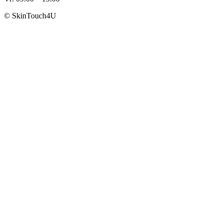
© SkinTouch4U